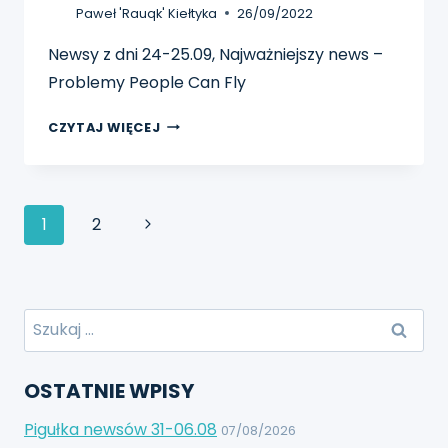
Paweł 'Rauqk' Kiełtyka
26/09/2022
Newsy z dni 24-25.09, Najważniejszy news –
Problemy People Can Fly
PIGUŁKI
CZYTAJ WIĘCEJ
NEWSÓW
24-
25.09
Nawigacja
1
2
Następny
strony
Szukaj:
OSTATNIE WPISY
Pigułka newsów 31-06.08
07/08/2026