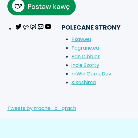
POLECANE STRONY
Twitter
Link
Instagram
Mail
YouTube
Psaw.eu
Pograne.eu
Pan Dibbler
indie Szorty
mWin GameDev
Kikoshima
Tweets by troche_o_grach