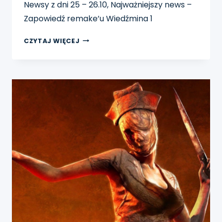
Newsy z dni 25 – 26.10, Najważniejszy news –
Zapowiedź remake’u Wiedźmina 1
PIGUŁKA
CZYTAJ WIĘCEJ
NEWSÓW
25-
26.10