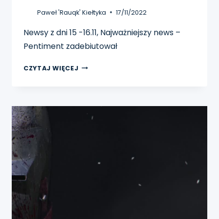
Paweł 'Rauqk' Kiełtyka
17/11/2022
Newsy z dni 15 -16.11, Najważniejszy news –
Pentiment zadebiutował
PIGUŁKA
CZYTAJ WIĘCEJ
NEWSÓW
15-
16.11