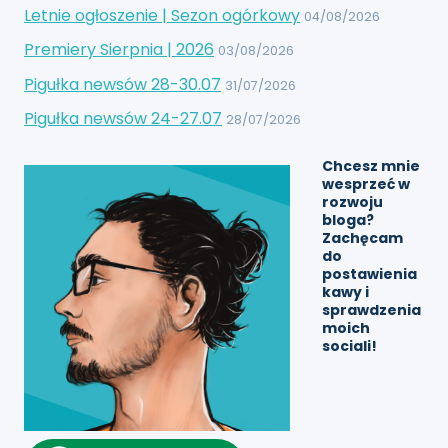
Letnie ogłoszenie | Sezon ogórkowy
04/08/2026
Premiery Sierpnia | 2026
03/08/2026
Pigułka newsów 28-30.07
31/07/2026
Pigułka newsów 24-27.07
28/07/2026
Chcesz mnie
wesprzeć w
rozwoju
bloga?
Zachęcam
do
postawienia
kawy
i
sprawdzenia
moich
sociali!