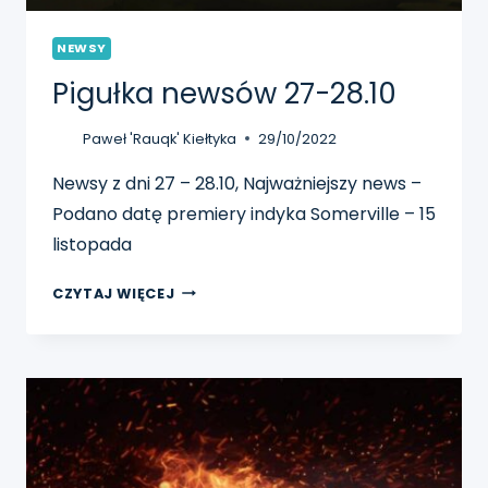
NEWSY
Pigułka newsów 27-28.10
Paweł 'Rauqk' Kiełtyka
29/10/2022
Newsy z dni 27 – 28.10, Najważniejszy news –
Podano datę premiery indyka Somerville – 15
listopada
PIGUŁKA
CZYTAJ WIĘCEJ
NEWSÓW
27-
28.10