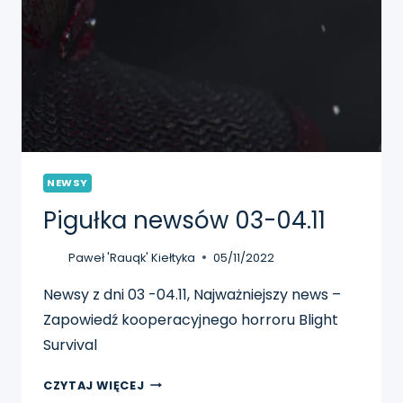
NEWSY
Pigułka newsów 03-04.11
Paweł 'Rauqk' Kiełtyka
05/11/2022
Newsy z dni 03 -04.11, Najważniejszy news –
Zapowiedź kooperacyjnego horroru Blight
Survival
PIGUŁKA
CZYTAJ WIĘCEJ