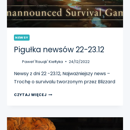
NEWSY
Pigułka newsów 22-23.12
Paweł 'Rauqk' Kiełtyka
24/12/2022
Newsy z dni 22 -23.12, Najważniejszy news –
Trochę o survivalu tworzonym przez Blizzard
PIGUŁKA
CZYTAJ WIĘCEJ
NEWSÓW
22-
23.12