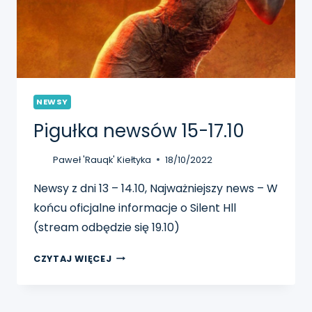
NEWSY
Pigułka newsów 15-17.10
Paweł 'Rauqk' Kiełtyka
18/10/2022
Newsy z dni 13 – 14.10, Najważniejszy news – W
końcu oficjalne informacje o Silent Hll
(stream odbędzie się 19.10)
PIGUŁKA
CZYTAJ WIĘCEJ
NEWSÓW
15-
17.10