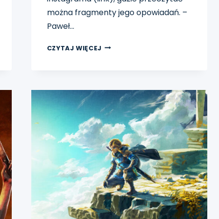
można fragmenty jego opowiadań. –
Paweł…
SATELLAVIEW
CZYTAJ WIĘCEJ
–
30
LAT
SATELITARNEJ
CHMURY
NINTENDO