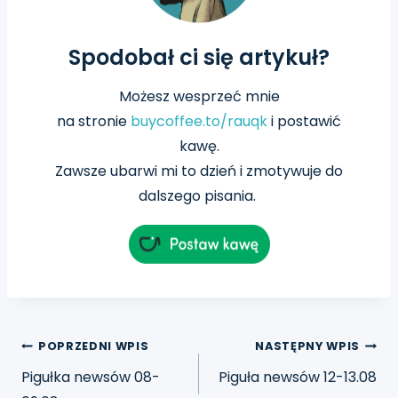
Spodobał ci się artykuł?
Możesz wesprzeć mnie
na
stronie
buycoffee.to/rauqk
i postawić
kawę.
Zawsze ubarwi mi to dzień i zmotywuje do
dalszego pisania.
POPRZEDNI WPIS
NASTĘPNY WPIS
Pigułka newsów 08-
Piguła newsów 12-13.08