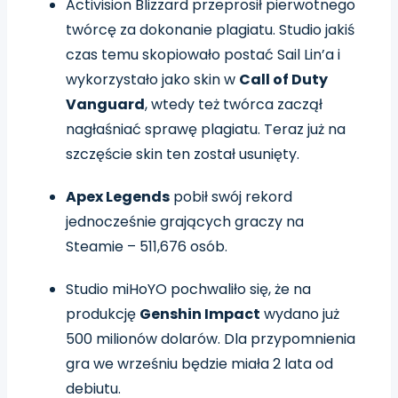
Activision Blizzard przeprosił pierwotnego
twórcę za dokonanie plagiatu. Studio jakiś
czas temu skopiowało postać Sail Lin’a i
wykorzystało jako skin w
Call of Duty
Vanguard
, wtedy też twórca zaczął
nagłaśniać sprawę plagiatu. Teraz już na
szczęście skin ten został usunięty.
Apex Legends
pobił swój rekord
jednocześnie grających graczy na
Steamie – 511,676 osób.
Studio miHoYO pochwaliło się, że na
produkcję
Genshin Impact
wydano już
500 milionów dolarów. Dla przypomnienia
gra we wrześniu będzie miała 2 lata od
debiutu.