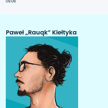
09.08
Paweł „Rauqk” Kiełtyka