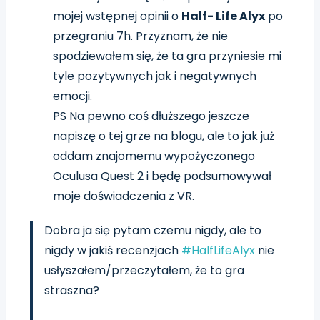
mojej wstępnej opinii o
Half- Life Alyx
po
przegraniu 7h. Przyznam, że nie
spodziewałem się, że ta gra przyniesie mi
tyle pozytywnych jak i negatywnych
emocji.
PS Na pewno coś dłuższego jeszcze
napiszę o tej grze na blogu, ale to jak już
oddam znajomemu wypożyczonego
Oculusa Quest 2 i będę podsumowywał
moje doświadczenia z VR.
Dobra ja się pytam czemu nigdy, ale to
nigdy w jakiś recenzjach
#HalfLifeAlyx
nie
usłyszałem/przeczytałem, że to gra
straszna?