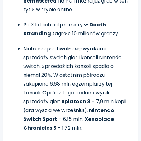
Remastered
na PC i można już grać w ten
tytuł w trybie online.
Po 3 latach od premiery w
Death
Stranding
zagrało 10 milionów graczy.
Nintendo pochwaliło się wynikami
sprzedaży swoich gier i konsoli Nintendo
Switch. Sprzedaż ich konsoli spadła o
niemal 20%. W ostatnim półroczu
zakupiono 6,68 mln egzemplarzy tej
konsoli. Oprócz tego podano wyniki
sprzedaży gier:
Splatoon 3
– 7,9 mln kopii
(gra wyszła we wrześniu!),
Nintendo
Switch Sport
– 6,15 mln,
Xenoblade
Chronicles 3
– 1,72 mln.