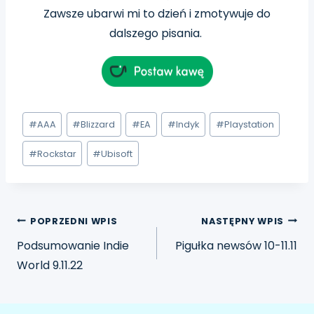
Zawsze ubarwi mi to dzień i zmotywuje do
dalszego pisania.
#
AAA
#
Blizzard
#
EA
#
Indyk
#
Playstation
#
Rockstar
#
Ubisoft
POPRZEDNI WPIS
NASTĘPNY WPIS
Podsumowanie Indie
Pigułka newsów 10-11.11
World 9.11.22