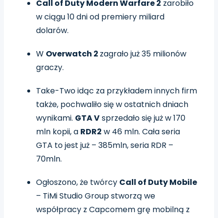
Call of Duty Modern Warfare 2
zarobiło
w ciągu 10 dni od premiery miliard
dolarów.
W
Overwatch 2
zagrało już 35 milionów
graczy.
Take-Two idąc za przykładem innych firm
także, pochwaliło się w ostatnich dniach
wynikami.
GTA V
sprzedało się już w 170
mln kopii, a
RDR2
w 46 mln. Cała seria
GTA to jest już – 385mln, seria RDR –
70mln.
Ogłoszono, że twórcy
Call of Duty Mobile
– TiMi Studio Group stworzą we
współpracy z Capcomem grę mobilną z