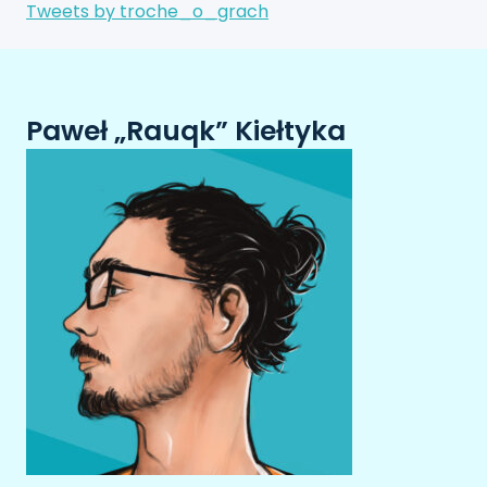
Tweets by troche_o_grach
Paweł „Rauqk” Kiełtyka