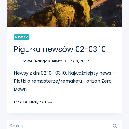
NEWSY
Pigułka newsów 02-03.10
Paweł 'Rauqk' Kiełtyka
04/10/2022
Newsy z dni 02.10- 03.10, Najważniejszy news –
Plotki o remasterze/remake’u Horizon Zero
Dawn
PIGUŁKA
CZYTAJ WIĘCEJ
NEWSÓW
02-
03.10
Szukaj: