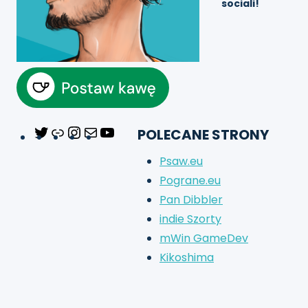
sociali!
POLECANE STRONY
Twitter
Link
Instagram
Mail
YouTube
Psaw.eu
Pograne.eu
Pan Dibbler
indie Szorty
mWin GameDev
Kikoshima