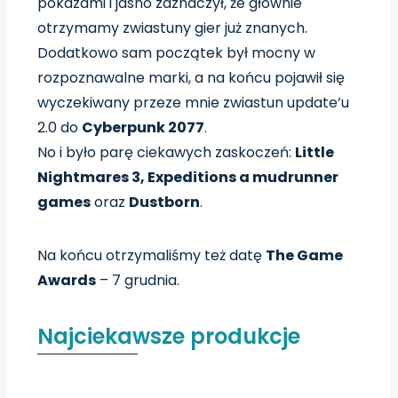
pokazami i jasno zaznaczył, że głównie
otrzymamy zwiastuny gier już znanych.
Dodatkowo sam początek był mocny w
rozpoznawalne marki, a na końcu pojawił się
wyczekiwany przeze mnie zwiastun update’u
2.0 do
Cyberpunk 2077
.
No i było parę ciekawych zaskoczeń:
Little
Nightmares 3, Expeditions a mudrunner
games
oraz
Dustborn
.
Na końcu otrzymaliśmy też datę
The Game
Awards
– 7 grudnia.
Najciekawsze produkcje