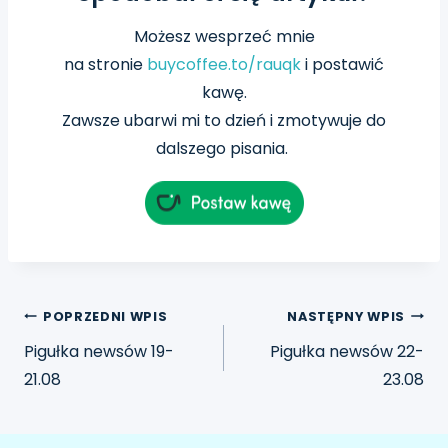
Możesz wesprzeć mnie
na
stronie
buycoffee.to/rauqk
i postawić
kawę.
Zawsze ubarwi mi to dzień i zmotywuje do
dalszego pisania.
POPRZEDNI WPIS
NASTĘPNY WPIS
Pigułka newsów 19-
Pigułka newsów 22-
21.08
23.08