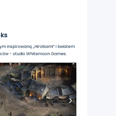
nks
ym inspirowaną „Hirołsami” i światem
wórców - studio Whitemoon Games.