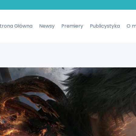
trona Główna
Newsy
Premiery
Publicystyka
O m