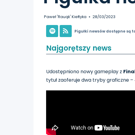
Paweł 'Rauqk' Kiełtyka
28/03/2023
Pigułki newsów dostępne są t
Najgorętszy news
Udostępniono nowy gameplay z
Fina
tytuł zaoferuje dwa tryby graficzne –