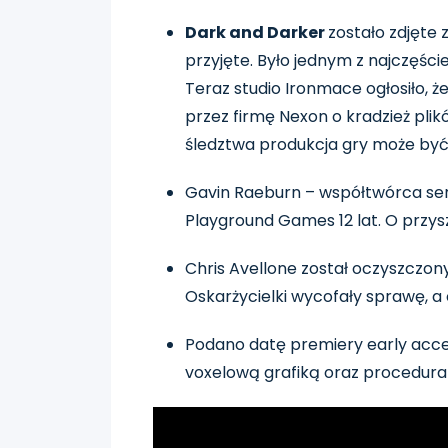
Dark and Darker
zostało zdjęte
przyjęte. Było jednym z najczęś
Teraz studio Ironmace ogłosiło, 
przez firmę Nexon o kradzież plikó
śledztwa produkcja gry może być
Gavin Raeburn – współtwórca ser
Playground Games 12 lat. O przys
Chris Avellone został oczyszczony
Oskarżycielki wycofały sprawę, a
Podano datę premiery early acces
voxelową grafiką oraz procedural