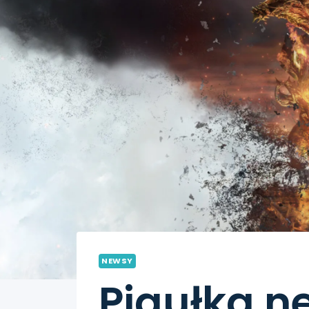
NEWSY
Pigułka n