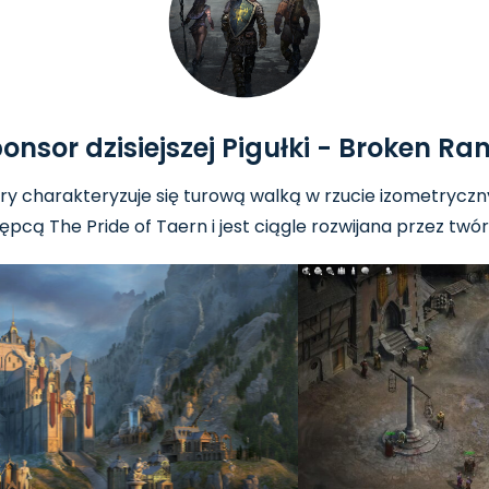
onsor dzisiejszej Pigułki - Broken Ra
y charakteryzuje się turową walką w rzucie izometryczn
tępcą The Pride of Taern i jest ciągle rozwijana przez t