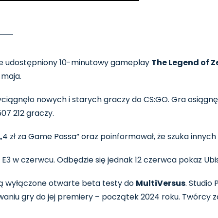
nie udostępniony 10-minutowy gameplay
The Legend of Z
 maja.
ciągnęło nowych i starych graczy do CS:GO. Gra osiągnę
07 212 graczy.
i „4 zł za Game Passa” oraz poinformował, że szuka innyc
 na E3 w czerwcu. Odbędzie się jednak 12 czerwca pokaz Ubi
ą wyłączone otwarte beta testy do
MultiVersus
. Studio
aniu gry do jej premiery – początek 2024 roku. Twórcy za