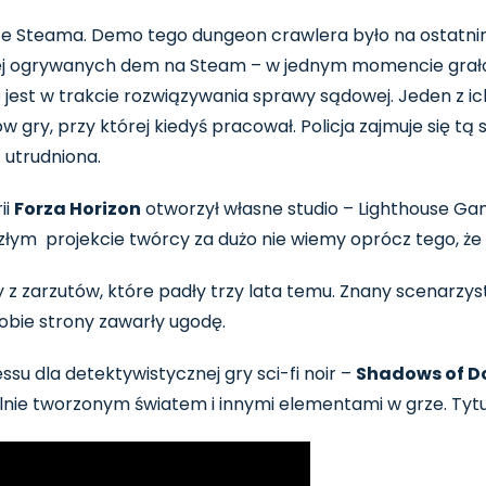
 ze Steama. Demo tego dungeon crawlera było na ostatn
ciej ogrywanych dem na Steam – w jednym momencie grało
że jest w trakcie rozwiązywania sprawy sądowej. Jeden z 
w gry, przy której kiedyś pracował. Policja zajmuje się tą
 utrudniona.
ii
Forza Horizon
otworzył własne studio – Lighthouse G
złym projekcie twórcy za dużo nie wiemy oprócz tego, że
 z zarzutów, które padły trzy lata temu. Znany scenarzys
 obie strony zawarły ugodę.
su dla detektywistycznej gry sci-fi noir –
Shadows of D
nie tworzonym światem i innymi elementami w grze. Tytuł 