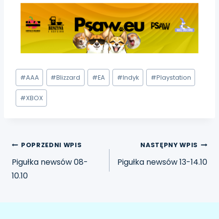
#
AAA
#
Blizzard
#
EA
#
Indyk
#
Playstation
#
XBOX
POPRZEDNI WPIS
NASTĘPNY WPIS
Pigułka newsów 08-
Pigułka newsów 13-14.10
10.10