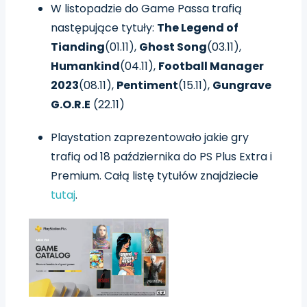
W listopadzie do Game Passa trafią
następujące tytuły:
The Legend of
Tianding
(01.11)
,
Ghost Song
(03.11)
,
Humankind
(04.11)
,
Football Manager
2023
(08.11)
,
Pentiment
(15.11)
,
Gungrave
G.O.R.E
(22.11)
Playstation zaprezentowało jakie gry
trafią od 18 października do PS Plus Extra i
Premium. Całą listę tytułów znajdziecie
tutaj
.