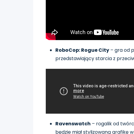
RoboCop: Rogue City
– gra od p
przedstawiający starcia z przeciw
Ravenswatch
– rogalik od twór
będzie miał stylizowaną grafikę w