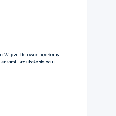
pnia. W grze kierować będziemy
ntami. Gra ukaże się na PC i