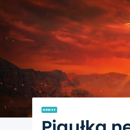
NEWSY
Pigułka n