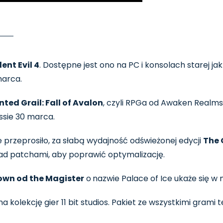
ent Evil 4
. Dostępne jest ono na PC i konsolach starej jak 
marca.
nted Grail: Fall of Avalon
, czyli RPGa od Awaken Realms
ssie 30 marca.
e przeprosiło, za słabą wydajność odświeżonej edycji
The 
 nad patchami, aby poprawić optymalizację.
own od the Magister
o
nazwie Palace of Ice ukaże się w 
 kolekcję gier 11 bit studios. Pakiet ze wszystkimi gram