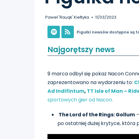
Paweł 'Rauqk' Kiełtyka
11/03/2023
Pigułki newsów dostępne są t
Najgorętszy news
9 marca odbył się pokaz Nacon Connect
zaprezentowano na wydarzeniu to:
C
Ad Indifintum
,
TT Isle of Man – Rid
sportowych gier od Nacon.
The Lord of the Rings: Gollum
–
po ostatniej dużej krytyce, która