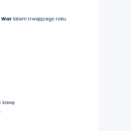
f War
latem trwającego roku.
ć kawę.
.