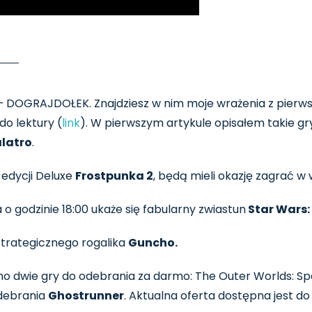
 – DOGRAJDOŁEK. Znajdziesz w nim moje wrażenia z pierw
do lektury (
link
). W pierwszym artykule opisałem takie gry
latro
.
e edycji Deluxe
Frostpunka 2
, będą mieli okazję zagrać w 
a o godzinie 18:00 ukaże się fabularny zwiastun
Star Wars:
trategicznego rogalika
Guncho.
 dwie gry do odebrania za darmo: The Outer Worlds: Spac
debrania
Ghostrunner
. Aktualna oferta dostępna jest do 