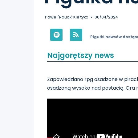
Paweł 'Rauqk' Kiełtyka
06/04/2024
Pigułki newsów dostęp
Najgorętszy news
Zapowiedziano rpg osadzone w pirac
osadzoną wysoko nad postacią. Gra ma