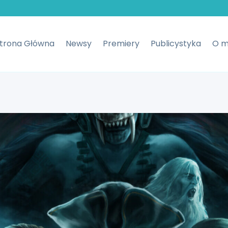
trona Główna
Newsy
Premiery
Publicystyka
O m