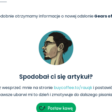
odobnie otrzymamy informacje o nowej odsłonie
Gears o
Spodobał ci się artykuł?
z wesprzeć mnie na
stronie
buycoffee.to/rauqk
i postawi
awsze ubarwi mi to dzień i zmotywuje do dalszego pisania