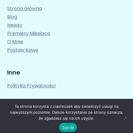
Strona Główna
Blog
Newsy
Premiery Miesiąca
O Mnie
Postaw Kawę
Inne
Polityka Prywatności
Ta strona korzysta z ciasteczek aby świadczyć usługi na
najwyższym poziomie. Dalsze korzystanie ze strony oznacza,
że zgadzasz się na ich użycie.
© 2026 Trochę o Grach Motyw WordPress, autor:
Kadence WP
Zgoda