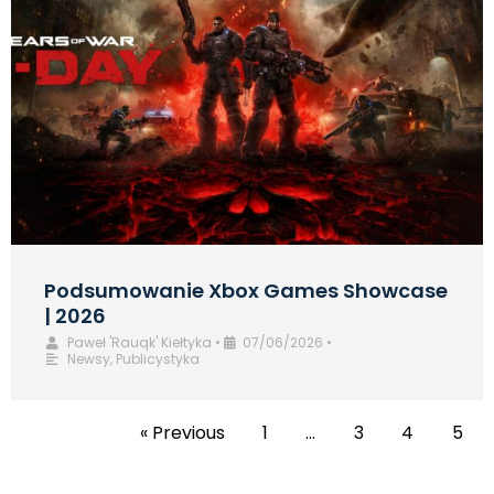
Podsumowanie Xbox Games Showcase
| 2026
Paweł 'Rauqk' Kiełtyka
•
07/06/2026
•
Newsy
,
Publicystyka
« Previous
1
…
3
4
5