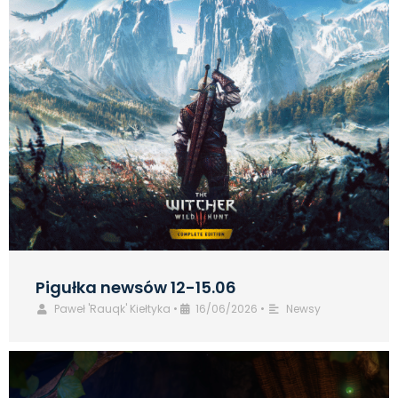
Pigułka newsów 12-15.06
Paweł 'Rauqk' Kiełtyka
•
16/06/2026
•
Newsy