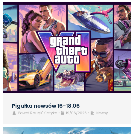
Pigułka newsów 16-18.06
Paweł 'Rauqk' Kiełtyka
•
19/06/2026
•
Newsy