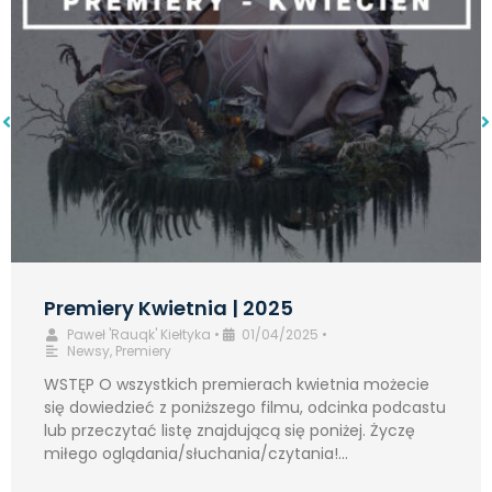
Premiery Kwietnia | 2025
Paweł 'Rauqk' Kiełtyka
•
01/04/2025
•
Newsy
,
Premiery
WSTĘP O wszystkich premierach kwietnia możecie
się dowiedzieć z poniższego filmu, odcinka podcastu
lub przeczytać listę znajdującą się poniżej. Życzę
miłego oglądania/słuchania/czytania!...