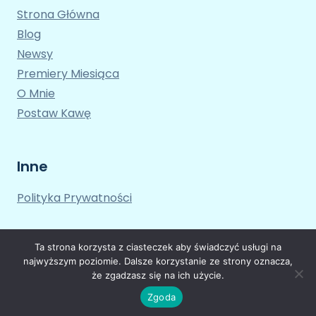
Strona Główna
Blog
Newsy
Premiery Miesiąca
O Mnie
Postaw Kawę
Inne
Polityka Prywatności
Ta strona korzysta z ciasteczek aby świadczyć usługi na
najwyższym poziomie. Dalsze korzystanie ze strony oznacza,
że zgadzasz się na ich użycie.
© 2026 Trochę o Grach Motyw WordPress, autor:
Kadence WP
Zgoda