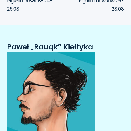
Pigułka newsów 24-
Pigułka newsów 26-
25.08
28.08
Paweł „Rauqk” Kiełtyka