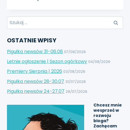
SWITCH
2
–
Szukaj:
NOWA
GENERACJA
HANDHELDA
OSTATNIE WPISY
Pigułka newsów 31-06.08
07/08/2026
Letnie ogłoszenie | Sezon ogórkowy
04/08/2026
Premiery Sierpnia | 2026
03/08/2026
Pigułka newsów 28-30.07
31/07/2026
Pigułka newsów 24-27.07
28/07/2026
Chcesz mnie
wesprzeć w
rozwoju
bloga?
Zachęcam