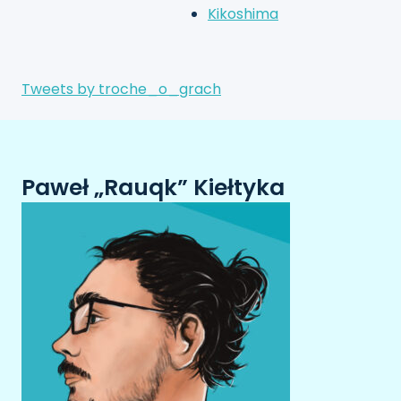
Kikoshima
Tweets by troche_o_grach
Paweł „Rauqk” Kiełtyka