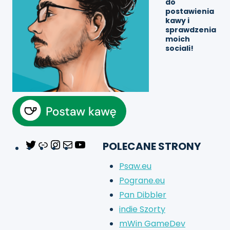
do
postawienia
kawy
i
sprawdzenia
moich
sociali!
POLECANE STRONY
Twitter
Link
Instagram
Mail
YouTube
Psaw.eu
Pograne.eu
Pan Dibbler
indie Szorty
mWin GameDev