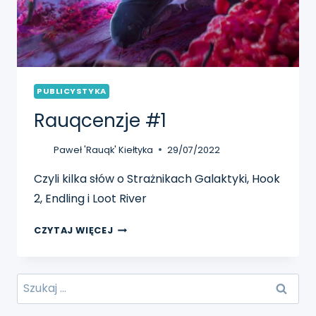
PUBLICYSTYKA
Rauqcenzje #1
Paweł 'Rauqk' Kiełtyka
29/07/2022
Czyli kilka słów o Strażnikach Galaktyki, Hook
2, Endling i Loot River
RAUQCENZJE
CZYTAJ WIĘCEJ
#1
Szukaj: