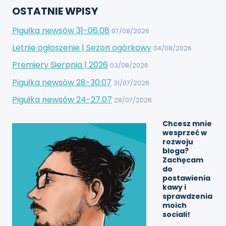
OSTATNIE WPISY
Pigułka newsów 31-06.08
07/08/2026
Letnie ogłoszenie | Sezon ogórkowy
04/08/2026
Premiery Sierpnia | 2026
03/08/2026
Pigułka newsów 28-30.07
31/07/2026
Pigułka newsów 24-27.07
28/07/2026
Chcesz mnie
wesprzeć w
rozwoju
bloga?
Zachęcam
do
postawienia
kawy
i
sprawdzenia
moich
sociali!