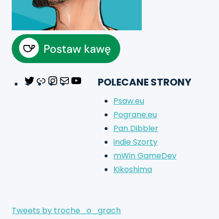
POLECANE STRONY
Twitter
Link
Instagram
Mail
YouTube
Psaw.eu
Pograne.eu
Pan Dibbler
indie Szorty
mWin GameDev
Kikoshima
Tweets by troche_o_grach