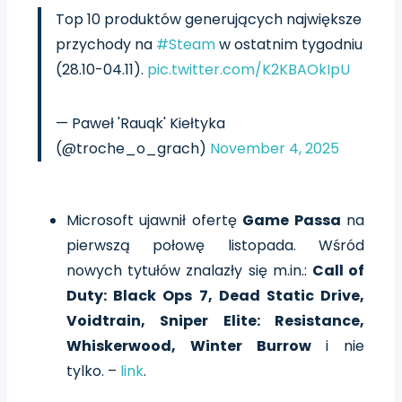
Top 10 produktów generujących największe
przychody na
#Steam
w ostatnim tygodniu
(28.10-04.11).
pic.twitter.com/K2KBAOkIpU
— Paweł 'Rauqk' Kiełtyka
(@troche_o_grach)
November 4, 2025
Microsoft ujawnił ofertę
Game Passa
na
pierwszą połowę listopada. Wśród
nowych tytułów znalazły się m.in.:
Call of
Duty: Black Ops 7
,
Dead Static Drive
,
Voidtrain
,
Sniper Elite: Resistance
,
Whiskerwood
,
Winter Burrow
i nie
tylko. –
link
.