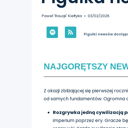
Paweł 'Rauqk' Kiełtyka
03/02/2026
Pigułki newsów dostęp
NAJGORĘTSZY NE
Z okazji zbliżającej się pierwszej roc
od samych fundamentów. Ogromna aktua
Rozgrywka jedną cywilizacją p
imperium poprzez ery. Gracze bę