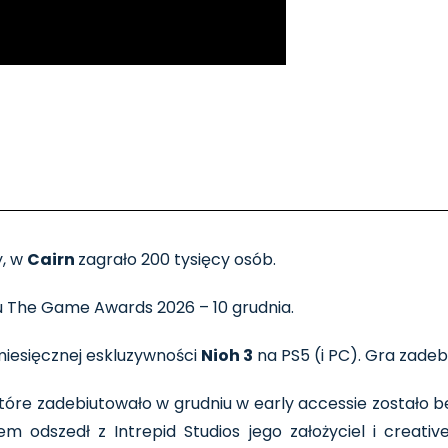
y, w
Cairn
zagrało 200 tysięcy osób.
u The Game Awards 2026 – 10 grudnia.
iesięcznej eskluzywności
Nioh 3
na PS5 (i PC). Gra zadebi
re zadebiutowało w grudniu w early accessie zostało be
m odszedł z Intrepid Studios jego założyciel i creativ