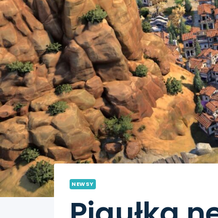
NEWSY
Pigułka n