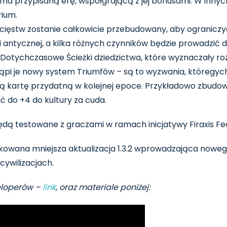
zyma przypisaną erę, współgrającą z jej bonusami. W inny
rium.
ięstw zostanie całkowicie przebudowany, aby ograniczy
 antycznej, a kilka różnych czynników będzie prowadzić 
 Dotychczasowe Ścieżki dziedzictwa, które wyznaczały r
stąpi je nowy system Triumfów – są to wyzwania, któreg
ą kartę przydatną w kolejnej epoce. Przykładowo zbudowa
ć do +4 do kultury za cuda.
dą testowane z graczami w ramach inicjatywy Firaxis F
ikowana mniejsza aktualizacja 1.3.2 wprowadzająca no
cywilizacjach.
eloperów –
link
, oraz materiale poniżej: