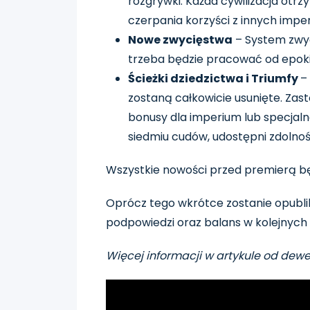
rozgrywki. Każda cywilizacja otr
czerpania korzyści z innych impe
Nowe zwycięstwa
– System zwyc
trzeba będzie pracować od epoki
Ścieżki dziedzictwa i Triumfy
–
zostaną całkowicie usunięte. Za
bonusy dla imperium lub specjaln
siedmiu cudów, udostępni zdolnoś
Wszystkie nowości przed premierą bę
Oprócz tego wkrótce zostanie opubl
podpowiedzi oraz balans w kolejnych 
Więcej informacji w artykule od dew