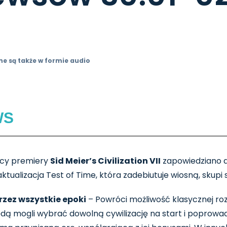
ne są także w formie audio
WS
znicy premiery
Sid Meier’s Civilization VII
zapowiedziano d
lizacja Test of Time, która zadebiutuje wiosną, skupi 
rzez wszystkie epoki
– Powróci możliwość klasycznej roz
dą mogli wybrać dowolną cywilizację na start i poprowad