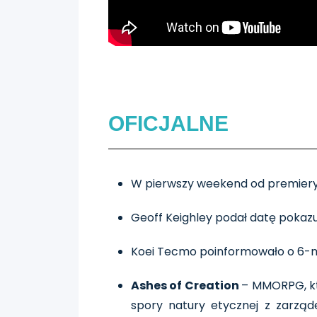
OFICJALNE
W pierwszy weekend od premier
Geoff Keighley podał datę pokaz
Koei Tecmo poinformowało o 6-m
Ashes of Creation
– MMORPG, któ
spory natury etycznej z zarząde