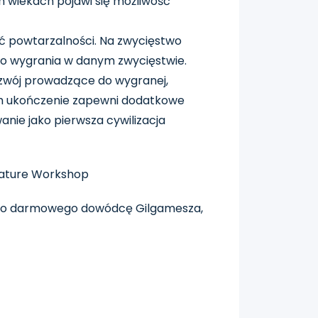
ch wiekach pojawi się możliwość
ć powtarzalności. Na zwycięstwo
do wygrania w danym zwycięstwie.
ozwój prowadzące do wygranej,
ych ukończenie zapewni dodatkowe
nie jako pierwsza cywilizacja
eature Workshop
wego darmowego dowódcę Gilgamesza,