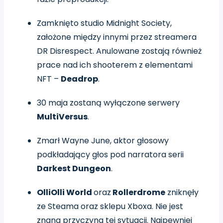
Zamknięto studio Midnight Society,
założone między innymi przez streamera
DR Disrespect. Anulowane zostają również
prace nad ich shooterem z elementami
NFT –
Deadrop
.
30 maja zostaną wyłączone serwery
MultiVersus
.
Zmarł Wayne June, aktor głosowy
podkładający głos pod narratora serii
Darkest Dungeon
.
OlliOlli World
oraz
Rollerdrome
zniknęły
ze Steama oraz sklepu Xboxa. Nie jest
znana przyczyna tej sytuacji. Najpewniej