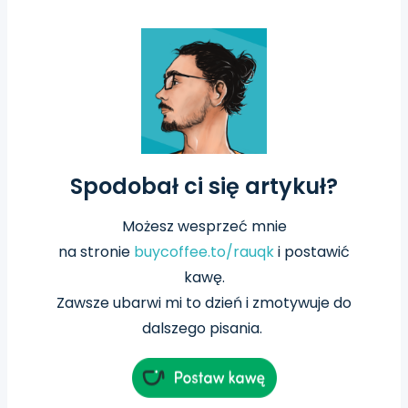
Spodobał ci się artykuł?
Możesz wesprzeć mnie
na
stronie
buycoffee.to/rauqk
i postawić
kawę.
Zawsze ubarwi mi to dzień i zmotywuje do
dalszego pisania.