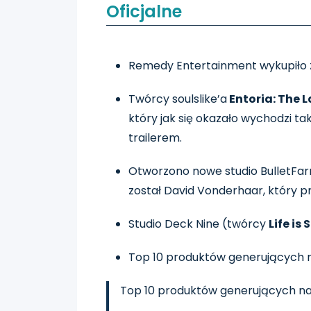
Oficjalne
Remedy Entertainment wykupiło z
Twórcy soulslike’a
Entoria: The 
który jak się okazało wychodzi ta
trailerem.
Otworzono nowe studio BulletFar
został David Vonderhaar, który p
Studio Deck Nine (twórcy
Life is
Top 10 produktów generujących n
Top 10 produktów generujących n