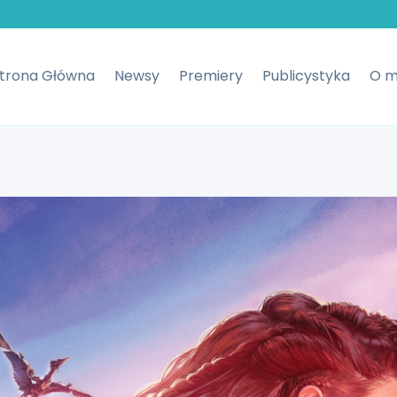
trona Główna
Newsy
Premiery
Publicystyka
O m