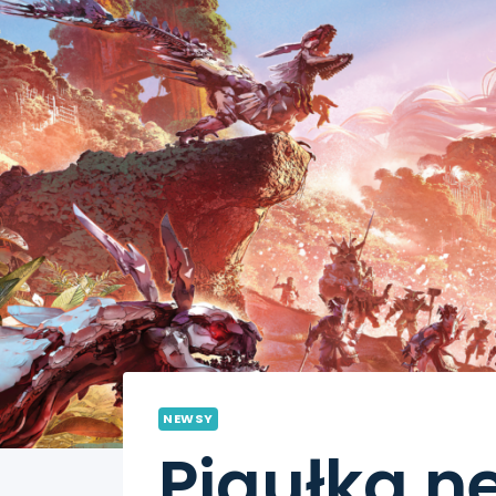
NEWSY
Pigułka n