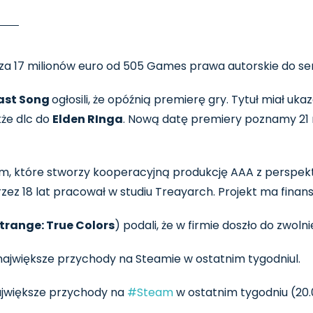
a 17 milionów euro od 505 Games prawa autorskie do ser
Last Song
ogłosili, że opóźnią premierę gry. Tytuł miał ukaz
kże dlc do
Elden RInga
. Nową datę premiery poznamy 2
m, które stworzy kooperacyjną produkcję AAA z perspekt
rzez 18 lat pracował w studiu Treayarch. Projekt ma fina
 Strange: True Colors
) podali, że w firmie doszło do zwol
ajwiększe przychody na Steamie w ostatnim tygodniul.
ajwiększe przychody na
#Steam
w ostatnim tygodniu (20.