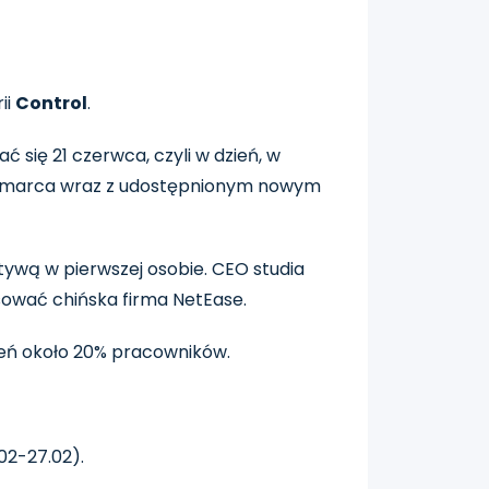
ii
Control
.
ać się 21 czerwca, czyli w dzień, w
1 marca wraz z udostępnionym nowym
ywą w pierwszej osobie. CEO studia
nsować chińska firma NetEase.
nień około 20% pracowników.
02-27.02).