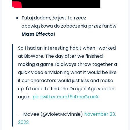
Tutaj dodam, że jest to rzecz
obowiązkowa do zobaczenia przez fanów
Mass Effecta
!
So I had an interesting habit when I worked
at BioWare. The day after we finished
making a game I'd always throw together a
quick video envisioning what it would be like
if our characters would just kiss and make
up. I'd need to find the Dragon Age version
again.
pic.twitter.com/6i4mcGraeX
— McVee (@VioletMcVinnie)
November 23,
2022