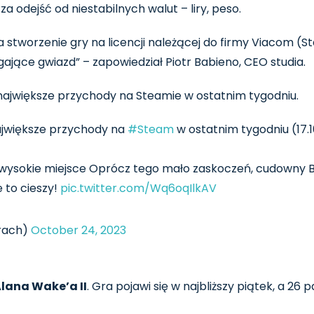
 odejść od niestabilnych walut – liry, peso.
tworzenie gry na licencji należącej do firmy Viacom (Sta
gające gwiazd” – zapowiedział Piotr Babieno, CEO studia.
ajwiększe przychody na Steamie w ostatnim tygodniu.
ajwiększe przychody na
#Steam
w ostatnim tygodniu (17.1
wysokie miejsce Oprócz tego mało zaskoczeń, cudowny Ba
e to cieszy!
pic.twitter.com/Wq6oqIlkAV
rach)
October 24, 2023
lana Wake’a II
. Gra pojawi się w najbliższy piątek, a 26 