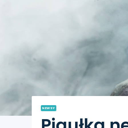
NEWSY
Pigułka n