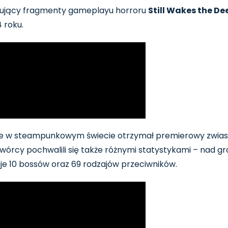
ntujący fragmenty gameplayu horroru
Still Wakes the De
 roku.
 w steampunkowym świecie otrzymał premierowy zwiastun
 Twórcy pochwalili się także różnymi statystykami – nad
ruje 10 bossów oraz 69 rodzajów przeciwników.