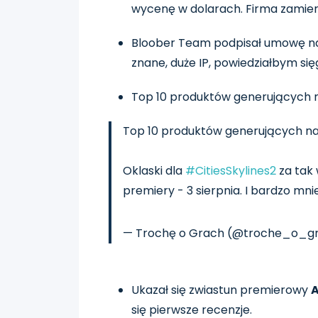
wycenę w dolarach. Firma zamierza
Bloober Team podpisał umowę na s
znane, duże IP, powiedziałbym się
Top 10 produktów generujących n
Top 10 produktów generujących n
Oklaski dla
#CitiesSkylines2
za tak 
premiery - 3 sierpnia. I bardzo mni
— Trochę o Grach (@troche_o_g
Ukazał się zwiastun premierowy
A
się pierwsze recenzje.