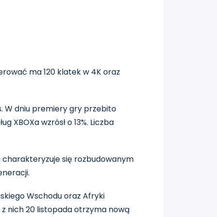
ferować ma 120 klatek w 4K oraz
 W dniu premiery gry przebito
ug XBOXa wzrósł o 13%. Liczba
a charakteryzuje się rozbudowanym
neracji.
liskiego Wschodu oraz Afryki
e z nich 20 listopada otrzyma nową