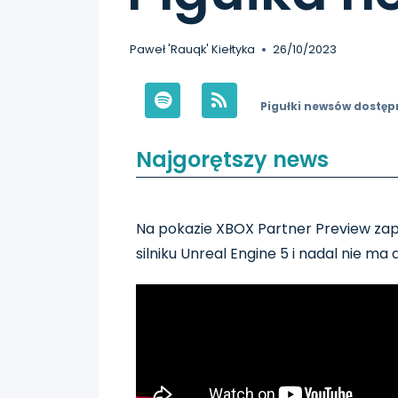
Paweł 'Rauqk' Kiełtyka
26/10/2023
Pigułki newsów dostęp
Najgorętszy news
Na pokazie XBOX Partner Preview za
silniku Unreal Engine 5 i nadal nie ma