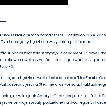
ar Wars Dark Forces Remasterer
– 28 lutego 2024. Zao
e. Tytuł dostępny będzie na wszystkich platformach.
rfield
podbił znacznie statystyki abonamentu Game Pass.
ciekawe nawet przychód ostatniego kwartału z gier i usł
to o 7%.
da dostępna będzie otwarta beta shootera
The Finals
. Gr
tuł dostępny jest na Steamie oraz konsolach aktualnej ge
nie gier w krajach Ameryki Centralnej oraz Łacińskiej, B
zystkie te kraje zostały podzielone na dwa regiony i każd