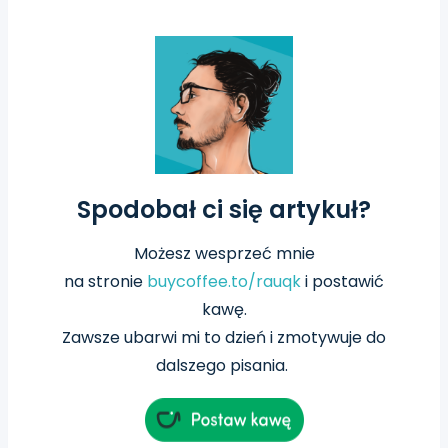
Spodobał ci się artykuł?
Możesz wesprzeć mnie
na
stronie
buycoffee.to/rauqk
i postawić
kawę.
Zawsze ubarwi mi to dzień i zmotywuje do
dalszego pisania.