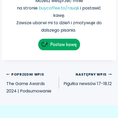
Możesz wesprzeć mnie
na
stronie
buycoffee.to/rauqk
i postawić
kawę.
Zawsze ubarwi mi to dzień i zmotywuje do
dalszego pisania.
POPRZEDNI WPIS
NASTĘPNY WPIS
The Game Awards
Pigułka newsów 17-18.12
2024 | Podsumowanie