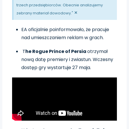
trzech przedsiębiorców. Obecnie analizujemy
×
zebrany materiał dowodowy."
EA oficjalnie poinformowało, że pracuje
nad umieszczaniem reklam w grach.
T
he Rogue Prince of Persia
otrzymał
nową datę premiery i zwiastun. Wczesny
dostęp gry wystartuje 27 maja.