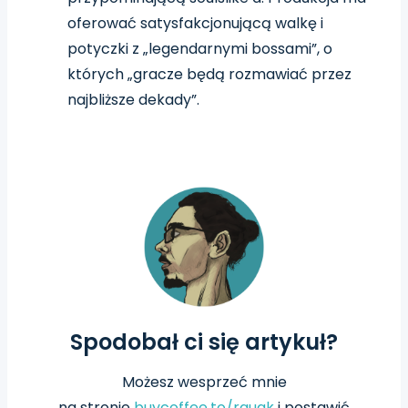
oferować satysfakcjonującą walkę i
potyczki z „legendarnymi bossami”, o
których „gracze będą rozmawiać przez
najbliższe dekady”.
Spodobał ci się artykuł?
Możesz wesprzeć mnie
na
stronie
buycoffee.to/rauqk
i postawić