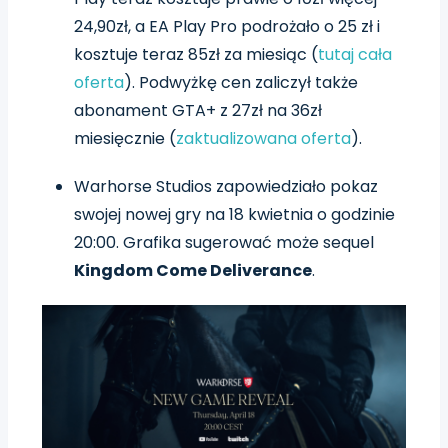
24,90zł, a EA Play Pro podrożało o 25 zł i
kosztuje teraz 85zł za miesiąc (
tutaj cała
oferta
). Podwyżkę cen zaliczył także
abonament GTA+ z 27zł na 36zł
miesięcznie (
zaktualizowana oferta
).
Warhorse Studios zapowiedziało pokaz
swojej nowej gry na 18 kwietnia o godzinie
20:00. Grafika sugerować może sequel
Kingdom Come Deliverance
.