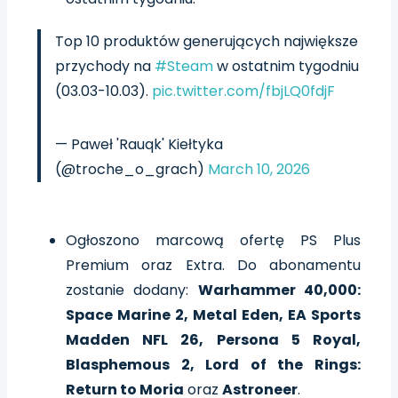
Top 10 produktów generujących największe
przychody na
#Steam
w ostatnim tygodniu
(03.03-10.03).
pic.twitter.com/fbjLQ0fdjF
— Paweł 'Rauqk' Kiełtyka
(@troche_o_grach)
March 10, 2026
Ogłoszono marcową ofertę PS Plus
Premium oraz Extra. Do abonamentu
zostanie dodany:
Warhammer 40,000:
Space Marine 2, Metal Eden, EA Sports
Madden NFL 26, Persona 5 Royal,
Blasphemous 2, Lord of the Rings:
Return to Moria
oraz
Astroneer
.