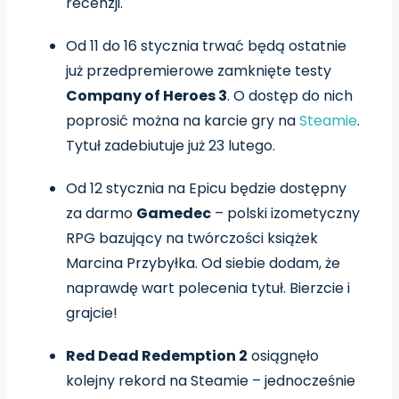
recenzji.
Od 11 do 16 stycznia trwać będą ostatnie
już przedpremierowe zamknięte testy
Company of Heroes 3
. O dostęp do nich
poprosić można na karcie gry na
Steamie
.
Tytuł zadebiutuje już 23 lutego.
Od 12 stycznia na Epicu będzie dostępny
za darmo
Gamedec
– polski izometyczny
RPG bazujący na twórczości książek
Marcina Przybyłka. Od siebie dodam, że
naprawdę wart polecenia tytuł. Bierzcie i
grajcie!
Red Dead Redemption 2
osiągnęło
kolejny rekord na Steamie – jednocześnie