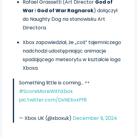
Rafael Grassetti (Art Director
God of
War
i
God of War Ragnarok
) dołączył
do Naughty Dog na stanowisku Art
Directora.
Xbox zapowiedział, że „coś” tajemniczego
nadchodzi udostępniając animacje
spadającego meteorytu w kształcie loga
Xboxa.
Something little is coming…
#ScoreMoreWithXbox
pic.twitter.com/DxNEbvxPf8
— Xbox UK (@xboxuk)
December 9, 2024