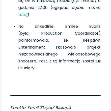
się on w najbliższą niedzielę (9 marca) o
godzinie 22:00 (oglądać będzie można
tutaj
)
Na LinkedInie, Emilee Evans
(była Production Coordinator)
poinformowała, że Respawn
Enterinament skasowało projekt
niezapowiedzianego wieloosobowego
shootera. Post z tą informacją został już
usunięty.
Korekta: Kamil 'Skryba’ Biskupik