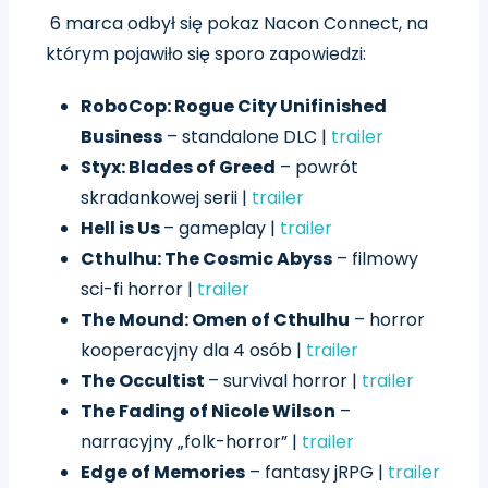
6 marca odbył się pokaz Nacon Connect, na
którym pojawiło się sporo zapowiedzi:
RoboCop: Rogue City Unifinished
Business
– standalone DLC |
trailer
Styx: Blades of Greed
– powrót
skradankowej serii |
trailer
Hell is Us
– gameplay |
trailer
Cthulhu: The Cosmic Abyss
– filmowy
sci-fi horror |
trailer
The Mound: Omen of Cthulhu
– horror
kooperacyjny dla 4 osób |
trailer
The Occultist
– survival horror |
trailer
The Fading of Nicole Wilson
–
narracyjny „folk-horror” |
trailer
Edge of Memories
– fantasy jRPG |
trailer