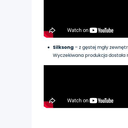
Silksong
– z gęstej mgły zewnęt
Wyczekiwana produkcja dostała r