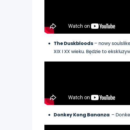
The Duskbloods
– nowy soulslik
XIX I XX wieku. Będzie to ekskluz
Donkey Kong Bananza
– Donke