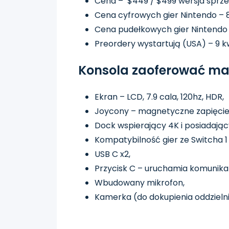
Cena – $449 / $499 wersja sprze
Cena cyfrowych gier Nintendo – 
Cena pudełkowych gier Nintendo –
Preordery wystartują (USA) – 9 k
Konsola zaoferować ma
Ekran – LCD, 7.9 cala, 120hz, HDR,
Joycony – magnetyczne zapięcie,
Dock wspierający 4K i posiadając
Kompatybilność gier ze Switcha 1 (
USB C x2,
Przycisk C – uruchamia komunik
Wbudowany mikrofon,
Kamerka (do dokupienia oddzielni