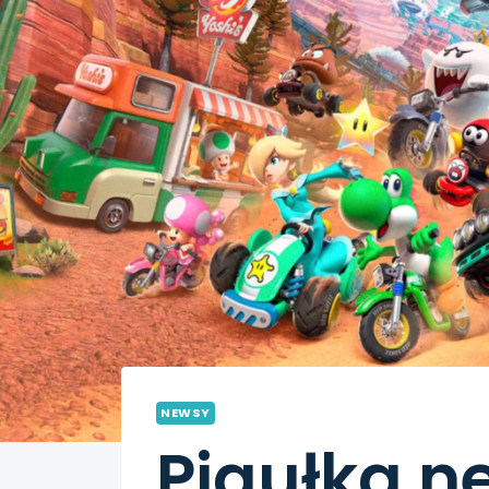
NEWSY
Pigułka n