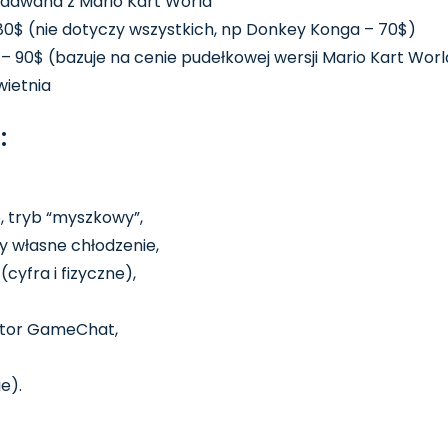
dawana z Mario Kart World
80$ (nie dotyczy wszystkich, np Donkey Konga – 70$)
 90$ (bazuje na cenie pudełkowej wersji Mario Kart Worl
wietnia
:
 tryb “myszkowy”,
y własne chłodzenie,
cyfra i fizyczne),
ator GameChat,
e).