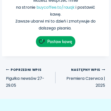
Możesz wesprzeć mnie
na
stronie
buycoffee.to/rauqk
i postawić
kawę.
Zawsze ubarwi mi to dzień i zmotywuje do
dalszego pisania.
POPRZEDNI WPIS
NASTĘPNY WPIS
Pigułka newsów 27-
Premiera Czerwca |
29.05
2025