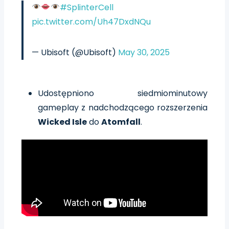
#SplinterCell
pic.twitter.com/Uh47DxdNQu
— Ubisoft (@Ubisoft)
May 30, 2025
Udostępniono siedmiominutowy
gameplay z nadchodzącego rozszerzenia
Wicked Isle
do
Atomfall
.